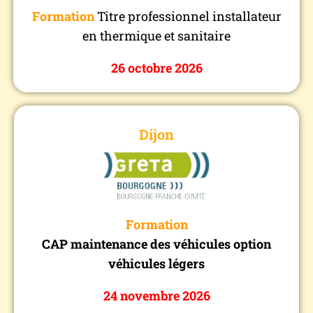
Inscriptions
Formation
Titre professionnel installateur
03 80 67 75 93
en thermique et sanitaire
compagnonsdijon@compagnons-du-devoir.com
26 octobre 2026
Dijon
𝐃𝐚𝐭𝐞𝐬 session :
24/11/2026 au 20/05/2027
-------------------
:
𝐋𝐢𝐞𝐮
GRETA 21, Lycée Hippolyte Fontaine, 20 boulevard Voltaire, 21000
Formation
DIJON
CAP maintenance des véhicules option
-------------------
véhicules légers
Inscriptions
24 novembre 2026
03 80 54 38 43
agencecom.greta21@ac-dijon.fr