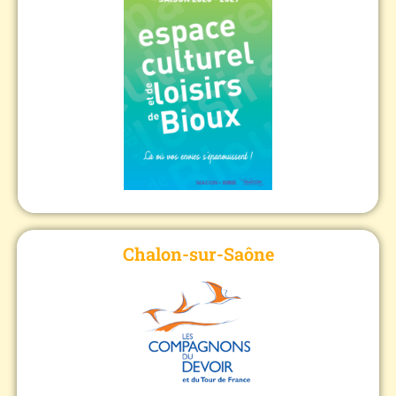
Chalon-sur-Saône
𝐃𝐚𝐭𝐞𝐬 session :
26/10/2026 au 02/07/2027
:
𝐋𝐢𝐞𝐮
98 Rue du Bois de Menuse 71100 - Chalon-sur-Saône