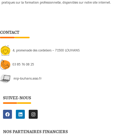
pratiques sur la formation professionnelle, disponibles sur notre site internet.
CONTACT
4, promenade des cordeliers – 71500 LOUHANS
03 85 76 08 25
mip-louhans.asso.fr
SUIVEZ-NOUS
F
L
I
a
i
n
c
n
s
e
k
t
b
e
a
NOS PARTENAIRES FINANCIERS