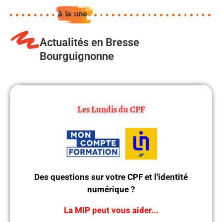
à la une
Actualités en Bresse
Bourguignonne
Les Lundis du CPF
, profitez d'un
14h à 17h
, de
lundi après-midi
Chaque
pour :
sans rendez-vous
accompagnement
Créer votre compte CPF
Activer votre identité numérique
Trouver la formation qui correspond à votre projet sur la
plateforme CPF
Des questions sur votre CPF et l'identité
Rendez-vous à la Maison de l'emploi (1er étage)
numérique ?
Renseignements : 03 85 76 08 25
Un accompagnement gratuit, simple et personnalisé ! N'hésitez pas à
La MIP peut vous aider...
venir nous rencontrer.