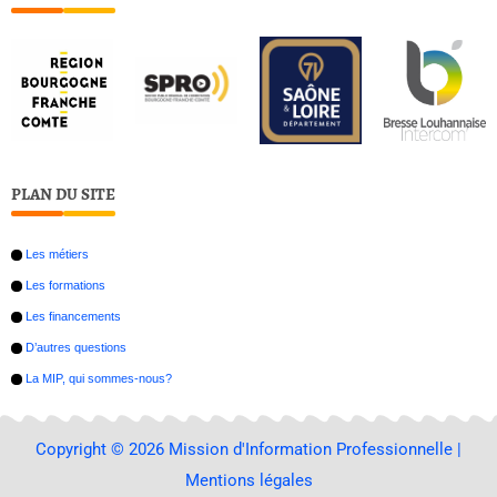
o
d
g
o
i
r
k
n
a
m
PLAN DU SITE
Les métiers
Les formations
Les financements
D’autres questions
La MIP, qui sommes-nous?
Copyright © 2026 Mission d'Information Professionnelle |
Mentions légales