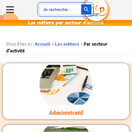
Aller
Search Button
Menu
Search
for:
au
contenu
Les métiers par secteur d'activité
Vous êtes ici :
Accueil
•
Les métiers
•
Par secteur
d’activité
Administratif